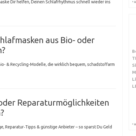
maske Dir helfen, Deinen Schlafrhythmus schnell wieder ins
*
A
chlafmasken aus Bio- oder
n?
B
T
Bio- & Recycling-Modelle, die wirklich bequem, schadstoffarm
S
M
L
L
 oder Reparaturmöglichkeiten
?
*
A
, Reparatur‑Tipps & günstige Anbieter – so sparst Du Geld