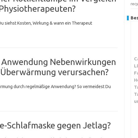
recy
Physiotherapeuten?
Bes
 Du siehst Kosten, Wirkung & wann ein Therapeut
C
ge Anwendung Nebenwirkungen
L
r Überwärmung verursachen?
F
H
wärmung durch regelmäßige Anwendung? So vermeidest Du
T
T
u
pie-Schlafmaske gegen Jetlag?