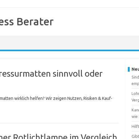
ess Berater
Neu
ressurmatten sinnvoll oder
Sin
emp
Lohn
atten wirklich helfen? Wir zeigen Nutzen, Risiken & Kauf-
Ver
Kan
wie
Hilf
iner Rotlichtlampe im Vergleich
Gib