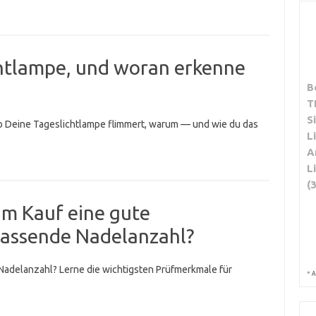
chtlampe, und woran erkenne
B
T
S
 ob Deine Tageslichtlampe flimmert, warum — und wie du das
L
A
L
(
im Kauf eine gute
passende Nadelanzahl?
Nadelanzahl? Lerne die wichtigsten Prüfmerkmale für
*
A