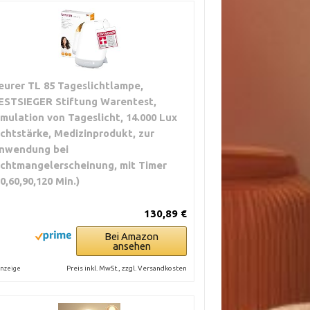
eurer TL 85 Tageslichtlampe,
ESTSIEGER Stiftung Warentest,
imulation von Tageslicht, 14.000 Lux
ichtstärke, Medizinprodukt, zur
nwendung bei
ichtmangelerscheinung, mit Timer
30,60,90,120 Min.)
130,89 €
Bei Amazon
ansehen
Preis inkl. MwSt., zzgl. Versandkosten
nzeige