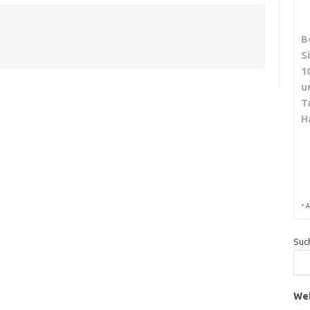
B
S
1
u
T
H
*
A
Suc
Wei