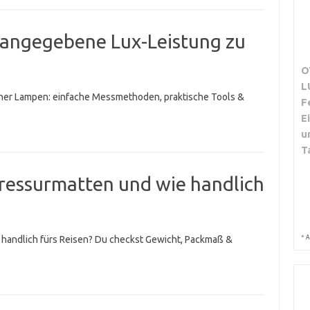
e angegebene Lux-Leistung zu
O
L
ner Lampen: einfache Messmethoden, praktische Tools &
F
E
u
T
ressurmatten und wie handlich
*
handlich fürs Reisen? Du checkst Gewicht, Packmaß &
A