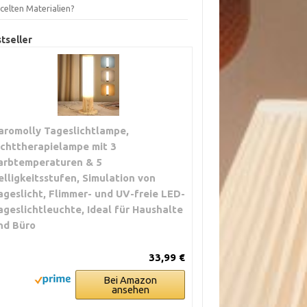
celten Materialien?
tseller
aromolly Tageslichtlampe,
ichttherapielampe mit 3
arbtemperaturen & 5
elligkeitsstufen, Simulation von
ageslicht, Flimmer- und UV-freie LED-
ageslichtleuchte, Ideal für Haushalte
nd Büro
33,99 €
Bei Amazon
ansehen