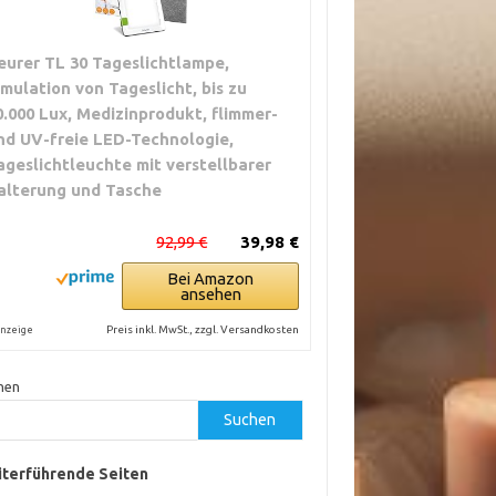
eurer TL 30 Tageslichtlampe,
imulation von Tageslicht, bis zu
0.000 Lux, Medizinprodukt, flimmer-
nd UV-freie LED-Technologie,
ageslichtleuchte mit verstellbarer
alterung und Tasche
92,99 €
39,98 €
Bei Amazon
ansehen
Preis inkl. MwSt., zzgl. Versandkosten
nzeige
hen
Suchen
terführende Seiten