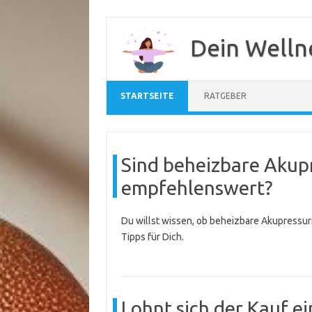
Zum
Inhalt
Dein Welln
springen
STARTSEITE
RATGEBER
Sind beheizbare Akup
empfehlenswert?
Du willst wissen, ob beheizbare Akupressurm
Tipps für Dich.
Lohnt sich der Kauf e