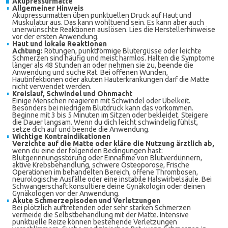
Akupressurmatte
Allgemeiner Hinweis
Akupressurmatten üben punktuellen Druck auf Haut und
Muskulatur aus. Das kann wohltuend sein. Es kann aber auch
unerwünschte Reaktionen auslösen. Lies die Herstellerhinweise
vor der ersten Anwendung.
Haut und lokale Reaktionen
Achtung:
Rötungen, punktförmige Blutergüsse oder leichte
Schmerzen sind häufig und meist harmlos. Halten die Symptome
länger als 48 Stunden an oder nehmen sie zu, beende die
Anwendung und suche Rat. Bei offenen Wunden,
Hautinfektionen oder akuten Hauterkrankungen darf die Matte
nicht verwendet werden.
Kreislauf, Schwindel und Ohnmacht
Einige Menschen reagieren mit Schwindel oder Übelkeit.
Besonders bei niedrigem Blutdruck kann das vorkommen.
Beginne mit 3 bis 5 Minuten im Sitzen oder bekleidet. Steigere
die Dauer langsam. Wenn du dich leicht schwindelig fühlst,
setze dich auf und beende die Anwendung.
Wichtige Kontraindikationen
Verzichte auf die Matte oder kläre die Nutzung ärztlich ab,
wenn du eine der folgenden Bedingungen hast:
Blutgerinnungsstörung oder Einnahme von Blutverdünnern,
aktive Krebsbehandlung, schwere Osteoporose, Frische
Operationen im behandelten Bereich, offene Thrombosen,
neurologische Ausfälle oder eine instabile Halswirbelsäule. Bei
Schwangerschaft konsultiere deine Gynäkologin oder deinen
Gynäkologen vor der Anwendung.
Akute Schmerzepisoden und Verletzungen
Bei plötzlich auftretenden oder sehr starken Schmerzen
vermeide die Selbstbehandlung mit der Matte. Intensive
punktuelle Reize können bestehende Verletzungen