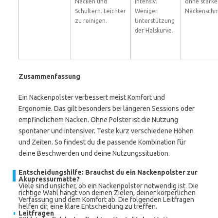
Nacken und
intensiv.
ohne starke
Schultern. Leichter
Weniger
Nackenschm
zu reinigen.
Unterstützung
der Halskurve.
Zusammenfassung
Ein Nackenpolster verbessert meist Komfort und
Ergonomie. Das gilt besonders bei längeren Sessions oder
empfindlichem Nacken. Ohne Polster ist die Nutzung
spontaner und intensiver. Teste kurz verschiedene Höhen
und Zeiten. So findest du die passende Kombination für
deine Beschwerden und deine Nutzungssituation.
Entscheidungshilfe: Brauchst du ein Nackenpolster zur
Akupressurmatte?
Viele sind unsicher, ob ein Nackenpolster notwendig ist. Die
richtige Wahl hängt von deinen Zielen, deiner körperlichen
Verfassung und dem Komfort ab. Die folgenden Leitfragen
helfen dir, eine klare Entscheidung zu treffen.
Leitfragen