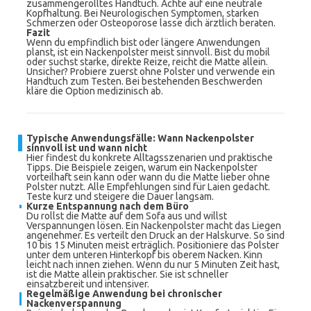
zusammengerolltes Handtuch. Achte auf eine neutrale
Kopfhaltung. Bei Neurologischen Symptomen, starken
Schmerzen oder Osteoporose lasse dich ärztlich beraten.
Fazit
Wenn du empfindlich bist oder längere Anwendungen
planst, ist ein Nackenpolster meist sinnvoll. Bist du mobil
oder suchst starke, direkte Reize, reicht die Matte allein.
Unsicher? Probiere zuerst ohne Polster und verwende ein
Handtuch zum Testen. Bei bestehenden Beschwerden
kläre die Option medizinisch ab.
Typische Anwendungsfälle: Wann Nackenpolster
sinnvoll ist und wann nicht
Hier findest du konkrete Alltagsszenarien und praktische
Tipps. Die Beispiele zeigen, warum ein Nackenpolster
vorteilhaft sein kann oder wann du die Matte lieber ohne
Polster nutzt. Alle Empfehlungen sind für Laien gedacht.
Teste kurz und steigere die Dauer langsam.
Kurze Entspannung nach dem Büro
Du rollst die Matte auf dem Sofa aus und willst
Verspannungen lösen. Ein Nackenpolster macht das Liegen
angenehmer. Es verteilt den Druck an der Halskurve. So sind
10 bis 15 Minuten meist erträglich. Positioniere das Polster
unter dem unteren Hinterkopf bis oberem Nacken. Kinn
leicht nach innen ziehen. Wenn du nur 5 Minuten Zeit hast,
ist die Matte allein praktischer. Sie ist schneller
einsatzbereit und intensiver.
Regelmäßige Anwendung bei chronischer
Nackenverspannung