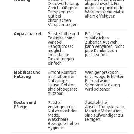
Druckverteilung.
abgeschwächt. Für
Gleichmäßigere
maximale punktuelle
Entspannung.
Wirkung ist die Matte
Gut bei
allein effektiver.
chronischen
Verspannungen.
Anpassbarkeit
Polsterhöhe und
Erfordert
Festigkeit sind
zusätzliches
variabel.
Zubehör. Auswahl
Handtuchtest
kann verwirren. Nicht
möglich.
jede Kombination
Individuelle
passt sofort.
Einstellungen
einfach.
Mobilität und
Erhöht Komfort
Weniger praktisch
Nutzung
bei stationärer
unterwegs. Erhöhter
Nutzung zu
Packaufwand.
Hause. Polster
Spontane Nutzung
sind oft separat
wird seltener.
nutzbar.
Kosten und
Polster
Zusätzliche
Pflege
verlängern die
Anschaffungskosten.
Nutzbarkeit der
Manche Materialien
Matte.
sind aufwendiger zu
Waschbare
reinigen.
Bezüge erhöhen
Hygiene.