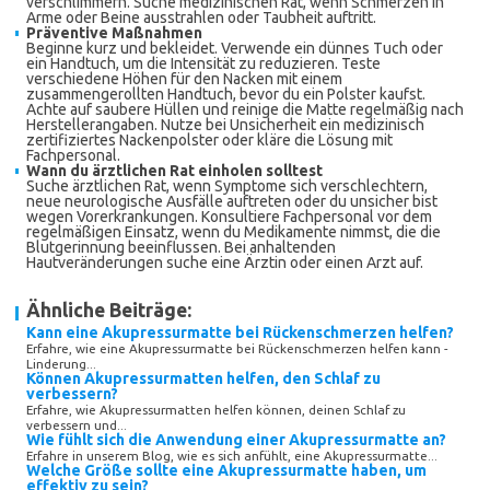
verschlimmern. Suche medizinischen Rat, wenn Schmerzen in
Arme oder Beine ausstrahlen oder Taubheit auftritt.
Präventive Maßnahmen
Beginne kurz und bekleidet. Verwende ein dünnes Tuch oder
ein Handtuch, um die Intensität zu reduzieren. Teste
verschiedene Höhen für den Nacken mit einem
zusammengerollten Handtuch, bevor du ein Polster kaufst.
Achte auf saubere Hüllen und reinige die Matte regelmäßig nach
Herstellerangaben. Nutze bei Unsicherheit ein medizinisch
zertifiziertes Nackenpolster oder kläre die Lösung mit
Fachpersonal.
Wann du ärztlichen Rat einholen solltest
Suche ärztlichen Rat, wenn Symptome sich verschlechtern,
neue neurologische Ausfälle auftreten oder du unsicher bist
wegen Vorerkrankungen. Konsultiere Fachpersonal vor dem
regelmäßigen Einsatz, wenn du Medikamente nimmst, die die
Blutgerinnung beeinflussen. Bei anhaltenden
Hautveränderungen suche eine Ärztin oder einen Arzt auf.
Ähnliche Beiträge:
Kann eine Akupressurmatte bei Rückenschmerzen helfen?
Erfahre, wie eine Akupressurmatte bei Rückenschmerzen helfen kann -
Linderung...
Können Akupressurmatten helfen, den Schlaf zu
verbessern?
Erfahre, wie Akupressurmatten helfen können, deinen Schlaf zu
verbessern und...
Wie fühlt sich die Anwendung einer Akupressurmatte an?
Erfahre in unserem Blog, wie es sich anfühlt, eine Akupressurmatte...
Welche Größe sollte eine Akupressurmatte haben, um
effektiv zu sein?