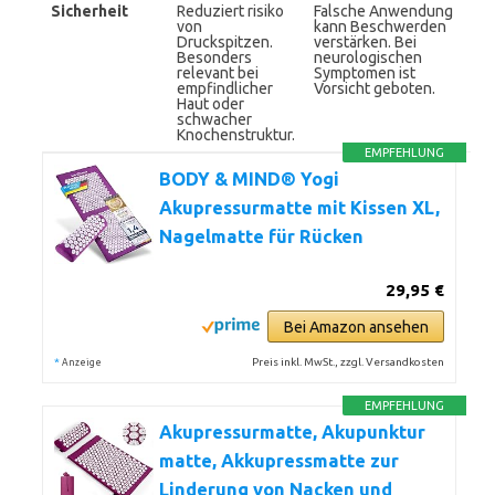
Sicherheit
Reduziert risiko
Falsche Anwendung
von
kann Beschwerden
Druckspitzen.
verstärken. Bei
Besonders
neurologischen
relevant bei
Symptomen ist
empfindlicher
Vorsicht geboten.
Haut oder
schwacher
Knochenstruktur.
EMPFEHLUNG
BODY & MIND® Yogi
Akupressurmatte mit Kissen XL,
Nagelmatte für Rücken
29,95 €
Bei Amazon ansehen
*
Preis inkl. MwSt., zzgl. Versandkosten
Anzeige
EMPFEHLUNG
Akupressurmatte, Akupunktur
matte, Akkupressmatte zur
Linderung von Nacken und