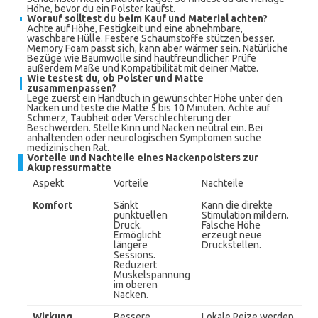
Höhe, bevor du ein Polster kaufst.
Worauf solltest du beim Kauf und Material achten?
Achte auf Höhe, Festigkeit und eine abnehmbare,
waschbare Hülle. Festere Schaumstoffe stützen besser.
Memory Foam passt sich, kann aber wärmer sein. Natürliche
Bezüge wie Baumwolle sind hautfreundlicher. Prüfe
außerdem Maße und Kompatibilität mit deiner Matte.
Wie testest du, ob Polster und Matte
zusammenpassen?
Lege zuerst ein Handtuch in gewünschter Höhe unter den
Nacken und teste die Matte 5 bis 10 Minuten. Achte auf
Schmerz, Taubheit oder Verschlechterung der
Beschwerden. Stelle Kinn und Nacken neutral ein. Bei
anhaltenden oder neurologischen Symptomen suche
medizinischen Rat.
Vorteile und Nachteile eines Nackenpolsters zur
Akupressurmatte
Aspekt
Vorteile
Nachteile
Komfort
Sänkt
Kann die direkte
punktuellen
Stimulation mildern.
Druck.
Falsche Höhe
Ermöglicht
erzeugt neue
längere
Druckstellen.
Sessions.
Reduziert
Muskelspannung
im oberen
Nacken.
Wirkung
Bessere
Lokale Reize werden