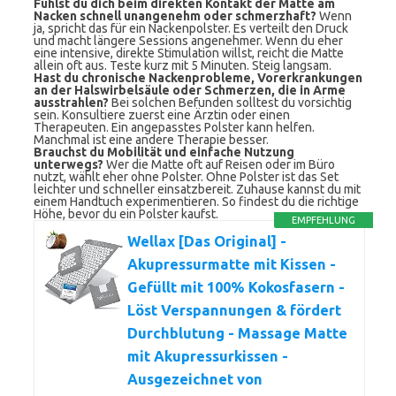
Fühlst du dich beim direkten Kontakt der Matte am
Nacken schnell unangenehm oder schmerzhaft?
Wenn
ja, spricht das für ein Nackenpolster. Es verteilt den Druck
und macht längere Sessions angenehmer. Wenn du eher
eine intensive, direkte Stimulation willst, reicht die Matte
allein oft aus. Teste kurz mit 5 Minuten. Steig langsam.
Hast du chronische Nackenprobleme, Vorerkrankungen
an der Halswirbelsäule oder Schmerzen, die in Arme
ausstrahlen?
Bei solchen Befunden solltest du vorsichtig
sein. Konsultiere zuerst eine Ärztin oder einen
Therapeuten. Ein angepasstes Polster kann helfen.
Manchmal ist eine andere Therapie besser.
Brauchst du Mobilität und einfache Nutzung
unterwegs?
Wer die Matte oft auf Reisen oder im Büro
nutzt, wählt eher ohne Polster. Ohne Polster ist das Set
leichter und schneller einsatzbereit. Zuhause kannst du mit
einem Handtuch experimentieren. So findest du die richtige
Höhe, bevor du ein Polster kaufst.
EMPFEHLUNG
Wellax [Das Original] -
Akupressurmatte mit Kissen -
Gefüllt mit 100% Kokosfasern -
Löst Verspannungen & fördert
Durchblutung - Massage Matte
mit Akupressurkissen -
Ausgezeichnet von