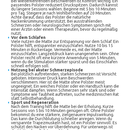
Bei wiederkehrenden Beschwerden ist Komfort wichtig. Ein
passendes Polster reduziert Druckspitzen. Dadurch kannst
du längere Sessions wählen. Beginne mit 5 bis 10 Minuten
pro Tag. Steigere je nach Wohlbefinden auf 20 Minuten.
Achte darauf, dass das Polster die natürliche
Nackenkrümmung unterstützt. Bei ausstrahlenden
Schmerzen oder neurologischen Symptomen sprich mit
einer Ärztin oder einem Therapeuten, bevor du regelmäßig
nutzt.
Vor dem Schlafen
Viele nutzen die Matte zur Entspannung vor dem Schlaf. Ein
Polster hilft, entspannter einzuschlafen. Nutze 10 bis 15
Minuten in Rückenlage. Vermeide es, mit der Matte
einzuschlafen. Langzeitdruck kann unangenehm sein. Ohne
Polster reicht oft eine kürzere Anwendung von 5 Minuten,
wenn du die Stimulation stärker spürst und das Einschlafen
schnell erfolgen soll.
Nutzung bei akuter Schmerzepisode
Bei plötzlich auftretenden, starken Schmerzen ist Vorsicht
geboten. Intensiver Druck kann Beschwerden
verschlimmern. Hier ist die Matte ohne Polster meist
ungeeignet. Ein weiches Polster oder ein Handtuch kann die
Intensität dämpfen. Wenn Schmerzen sehr stark sind oder
Symptome wie Taubheit auftreten, suche medizinischen Rat
statt Selbstbehandlung.
Sport und Regeneration
Nach dem Training hilft die Matte bei der Erholung. Kurze
Sessions von 5 bis 10 Minuten genügen oft. Ohne Polster
bekommst du eine stärkere, zielgenauere Impulswirkung.
Das kann die Durchblutung schneller anregen. Wenn du
verspannte Trapezmuskeln hast, ist ein Polster sinnvoll. Es
schützt den Nacken vor Überdehnung. Für unterwegs ist