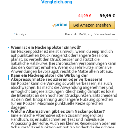
Vergleich.org
44,99 €
39,99 €
Bei Amazon ansehen
*
Preis inkl. MwSt., zzgl. Versandkosten
Anzeige
Wann ist ein Nackenpolster sinnvoll?
Ein Nackenpolster ist meist sinnvoll, wenn du empfindlich
auf punktuellen Druck reagierst oder längere Sessions
planst. Es verteilt den Druck besser und stützt die
natürliche Halskurve. Bei chronischen Verspannungen kann
das den Komfort erhöhen. Wenn du sehr kurze, intensive
Anwendungen bevorzugst, reicht die Matte allein oft aus.
Kann ein Nackenpolster die Wirkung der
Akupressurmatte reduzieren oder verbessern?
Ein Polster kann die Wirkung sowohl verbessern als auch
abschwächen. Es macht die Anwendung angenehmer und
ermöglicht längere Sitzungen. Gleichzeitig dämpft es lokal
die Intensität an den höchsten Druckpunkten. Entscheidend
ist dein Ziel: Entspannung und längere Nutzung sprechen
für ein Polster. Maximale punktuelle Reize sprechen
dagegen.
Welche Alternativen gibt es zum Nackenpolster?
Eine einfache Alternative ist ein zusammengerolltes
Handtuch. Es erlaubt schnellen Test und individuelle
Anpassung der Höhe. Auch ein kleines Reisekissen oder ein
Schaumstoffkeil funktioniert gut. So findest du die richtige