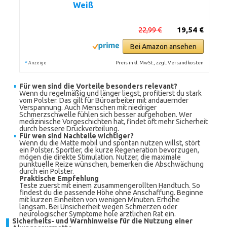
Weiß
22,99 €
19,54 €
Bei Amazon ansehen
*
Preis inkl. MwSt., zzgl. Versandkosten
Anzeige
Für wen sind die Vorteile besonders relevant?
Wenn du regelmäßig und länger liegst, profitierst du stark
vom Polster. Das gilt für Büroarbeiter mit andauernder
Verspannung. Auch Menschen mit niedriger
Schmerzschwelle fühlen sich besser aufgehoben. Wer
medizinische Vorgeschichten hat, findet oft mehr Sicherheit
durch bessere Druckverteilung.
Für wen sind Nachteile wichtiger?
Wenn du die Matte mobil und spontan nutzen willst, stört
ein Polster. Sportler, die kurze Regeneration bevorzugen,
mögen die direkte Stimulation. Nutzer, die maximale
punktuelle Reize wünschen, bemerken die Abschwächung
durch ein Polster.
Praktische Empfehlung
Teste zuerst mit einem zusammengerollten Handtuch. So
findest du die passende Höhe ohne Anschaffung. Beginne
mit kurzen Einheiten von wenigen Minuten. Erhöhe
langsam. Bei Unsicherheit wegen Schmerzen oder
neurologischer Symptome hole ärztlichen Rat ein.
Sicherheits- und Warnhinweise für die Nutzung einer