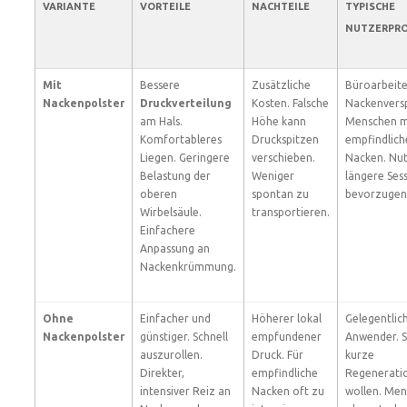
VARIANTE
VORTEILE
NACHTEILE
TYPISCHE
NUTZERPRO
Mit
Bessere
Zusätzliche
Büroarbeite
Nackenpolster
Druckverteilung
Kosten. Falsche
Nackenvers
am Hals.
Höhe kann
Menschen m
Komfortableres
Druckspitzen
empfindlic
Liegen. Geringere
verschieben.
Nacken. Nut
Belastung der
Weniger
längere Ses
oberen
spontan zu
bevorzugen
Wirbelsäule.
transportieren.
Einfachere
Anpassung an
Nackenkrümmung.
Ohne
Einfacher und
Höherer lokal
Gelegentlic
Nackenpolster
günstiger. Schnell
empfundener
Anwender. Sp
auszurollen.
Druck. Für
kurze
Direkter,
empfindliche
Regenerati
intensiver Reiz an
Nacken oft zu
wollen. Me