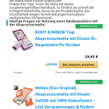
die Matte ohne Polster praktischer.
Praktischer Tipp: Teste die Höhe mit einem
zusammengerollten Handtuch. So findest du schnell die
richtige Polsterhöhe, bevor du ein Produkt kaufst. Bei
Unsicherheit wegen Vorerkrankungen konsultiere
medizinisches Fachpersonal.
Häufige Fragen zur Nutzung eines Nackenpolsters mit
der Akupressurmatte
EMPFEHLUNG
BODY & MIND® Yogi
Akupressurmatte mit Kissen XL,
Nagelmatte für Rücken
29,95 €
Bei Amazon ansehen
*
Preis inkl. MwSt., zzgl. Versandkosten
Anzeige
EMPFEHLUNG
Wellax [Das Original] -
Akupressurmatte mit Kissen -
Gefüllt mit 100% Kokosfasern -
Löst Verspannungen & fördert