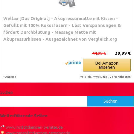
Wellax [Das Original] - Akupressurmatte mit Kissen -
Gefüllt mit 100% Kokosfasern - Löst Verspannungen &
fördert Durchblutung - Massage Matte mit
Akupressurkissen - Ausgezeichnet von Vergleich.org
44,99 €
39,99 €
Bei Amazon
ansehen
*
Preis inkl. MwSt., zzgl. Versandkosten
Anzeige
Suchen
Suchen
Weiterführende Seiten
www.rotlichtlampen-berater.de
www.tageslichtlampen-ratgeber.de