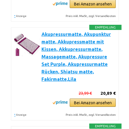
Bei Amazon ansehen
*
Preis inkl. MwSt., zzgl. Versandkosten
Anzeige
EMPFEHLUNG
Akupressurmatte, Akupunktur
matte, Akkupressmatte mit
Kissen, Akkupressurmatte,
Massagematte, Akupressure
Set Purple, Akupressurmatte
Rücken, Shiatsu matte,
Fakirmatte,Lila
23,99 €
20,89 €
Bei Amazon ansehen
*
Preis inkl. MwSt., zzgl. Versandkosten
Anzeige
EMPFEHLUNG