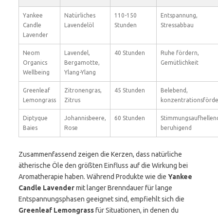
Yankee
Natürliches
110-150
Entspannung,
Candle
Lavendelöl
Stunden
Stressabbau
Lavender
Neom
Lavendel,
40 Stunden
Ruhe fördern,
Organics
Bergamotte,
Gemütlichkeit
Wellbeing
Ylang-Ylang
Greenleaf
Zitronengras,
45 Stunden
Belebend,
Lemongrass
Zitrus
konzentrationsförd
Diptyque
Johannisbeere,
60 Stunden
Stimmungsaufhellen
Baies
Rose
beruhigend
Zusammenfassend zeigen die Kerzen, dass natürliche
ätherische Öle den größten Einfluss auf die Wirkung bei
Aromatherapie haben. Während Produkte wie die
Yankee
Candle Lavender
mit langer Brenndauer für lange
Entspannungsphasen geeignet sind, empfiehlt sich die
Greenleaf Lemongrass
für Situationen, in denen du