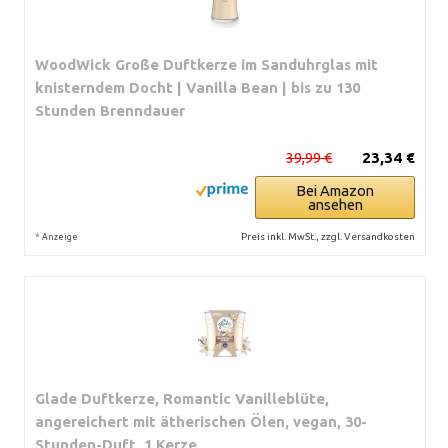
WoodWick Große Duftkerze im Sanduhrglas mit
knisterndem Docht | Vanilla Bean | bis zu 130
Stunden Brenndauer
39,99 €
23,34 €
Bei Amazon
ansehen
*
Preis inkl. MwSt., zzgl. Versandkosten
Anzeige
Glade Duftkerze, Romantic Vanilleblüte,
angereichert mit ätherischen Ölen, vegan, 30-
Stunden-Duft, 1 Kerze