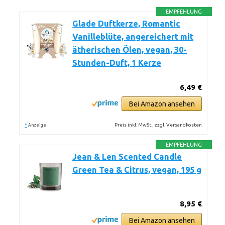
EMPFEHLUNG
Glade Duftkerze, Romantic
Vanilleblüte, angereichert mit
ätherischen Ölen, vegan, 30-
Stunden-Duft, 1 Kerze
6,49 €
Bei Amazon ansehen
*
Preis inkl. MwSt., zzgl. Versandkosten
Anzeige
EMPFEHLUNG
Jean & Len Scented Candle
Green Tea & Citrus, vegan, 195 g
8,95 €
Bei Amazon ansehen