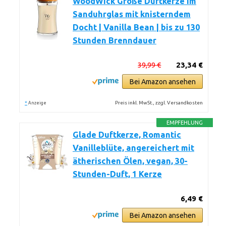
WoodWick Große Duftkerze im
Sanduhrglas mit knisterndem
Docht | Vanilla Bean | bis zu 130
Stunden Brenndauer
39,99 €
23,34 €
Bei Amazon ansehen
*
Preis inkl. MwSt., zzgl. Versandkosten
Anzeige
EMPFEHLUNG
Glade Duftkerze, Romantic
Vanilleblüte, angereichert mit
ätherischen Ölen, vegan, 30-
Stunden-Duft, 1 Kerze
6,49 €
Bei Amazon ansehen