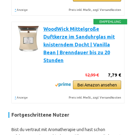
*
Preis inkl. MwSt., zzgl. Versandkosten
Anzeige
EMPFEHLUNG
WoodWick Mittelgroße
Duftkerze im Sanduhrglas mit
knisterndem Docht | Vanilla
Bean | Brenndauer bis zu 20
Stunden
12,99 €
7,79 €
Bei Amazon ansehen
*
Preis inkl. MwSt., zzgl. Versandkosten
Anzeige
Fortgeschrittene Nutzer
Bist du vertraut mit Aromatherapie und hast schon