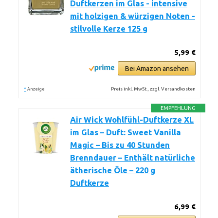
Duftkerzen im Glas - intensive
mit holzigen & würzigen Noten -
stilvolle Kerze 125 g
5,99 €
Bei Amazon ansehen
*
Preis inkl. MwSt., zzgl. Versandkosten
Anzeige
EMPFEHLUNG
Air Wick Wohlfühl-Duftkerze XL
im Glas – Duft: Sweet Vanilla
Magic – Bis zu 40 Stunden
Brenndauer – Enthält natürliche
ätherische Öle – 220 g
Duftkerze
6,99 €