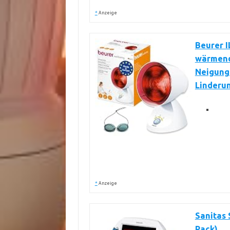
*
Anzeige
Beurer I
wärmende
Neigung
Linderun
*
Anzeige
Sanitas 
Pack)