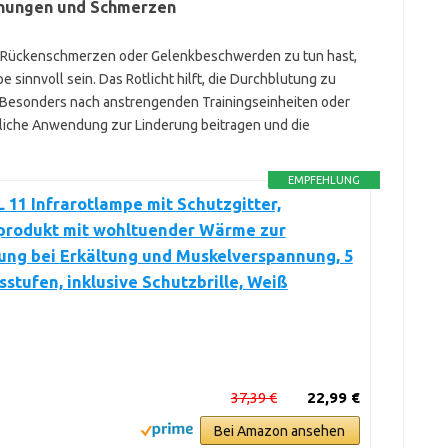
nungen und Schmerzen
 Rückenschmerzen oder Gelenkbeschwerden zu tun hast,
e sinnvoll sein. Das Rotlicht hilft, die Durchblutung zu
 Besonders nach anstrengenden Trainingseinheiten oder
gliche Anwendung zur Linderung beitragen und die
EMPFEHLUNG
L 11 Infrarotlampe mit Schutzgitter,
produkt mit wohltuender Wärme zur
ng bei Erkältung und Muskelverspannung, 5
stufen, inklusive Schutzbrille, Weiß
37,39 €
22,99 €
Bei Amazon ansehen