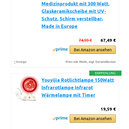
Medizinprodukt mit 300 Watt,
Glaskeramikscheibe mit UV-
Schutz, Schirm verstellbar,
Made in Europe
74,99 €
67,49 €
Bei Amazon ansehen
*
Preis inkl. MwSt., zzgl. Versandkosten
Anzeige
EMPFEHLUNG
Youyijia Rotlichtlampe 150Watt
Infrarotlampe Infrarot
Wärmelampe mit Timer
19,59 €
Bei Amazon ansehen