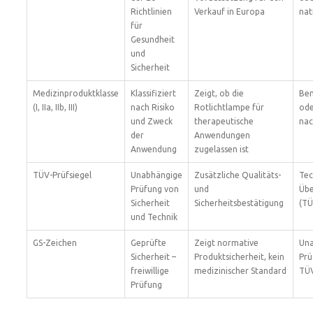
Richtlinien
Verkauf in Europa
nat
für
Gesundheit
und
Sicherheit
Medizinproduktklasse
Klassifiziert
Zeigt, ob die
Ben
(I, IIa, IIb, III)
nach Risiko
Rotlichtlampe für
ode
und Zweck
therapeutische
nac
der
Anwendungen
Anwendung
zugelassen ist
TÜV-Prüfsiegel
Unabhängige
Zusätzliche Qualitäts-
Tec
Prüfung von
und
Übe
Sicherheit
Sicherheitsbestätigung
(TÜ
und Technik
GS-Zeichen
Geprüfte
Zeigt normative
Un
Sicherheit –
Produktsicherheit, kein
Prü
freiwillige
medizinischer Standard
TÜ
Prüfung