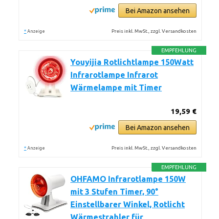
Bei Amazon ansehen
*
Preis inkl. MwSt., zzgl. Versandkosten
Anzeige
EMPFEHLUNG
Youyijia Rotlichtlampe 150Watt
Infrarotlampe Infrarot
Wärmelampe mit Timer
19,59 €
Bei Amazon ansehen
*
Preis inkl. MwSt., zzgl. Versandkosten
Anzeige
EMPFEHLUNG
OHFAMO Infrarotlampe 150W
mit 3 Stufen Timer, 90°
Einstellbarer Winkel, Rotlicht
Wärmestrahler für