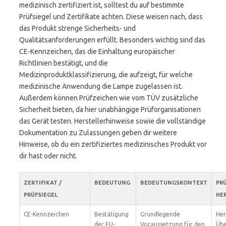
medizinisch zertifiziert ist, solltest du auf bestimmte
Prüfsiegel und Zertifikate achten. Diese weisen nach, dass
das Produkt strenge Sicherheits- und
Qualitätsanforderungen erfüllt. Besonders wichtig sind das
CE-Kennzeichen, das die Einhaltung europäischer
Richtlinien bestätigt, und die
Medizinproduktklassifizierung, die aufzeigt, für welche
medizinische Anwendung die Lampe zugelassen ist.
Außerdem können Prüfzeichen wie vom TÜV zusätzliche
Sicherheit bieten, da hier unabhängige Prüforganisationen
das Gerät testen. Herstellerhinweise sowie die vollständige
Dokumentation zu Zulassungen geben dir weitere
Hinweise, ob du ein zertifiziertes medizinisches Produkt vor
dir hast oder nicht.
ZERTIFIKAT /
BEDEUTUNG
BEDEUTUNGSKONTEXT
PRÜ
PRÜFSIEGEL
HE
CE-Kennzeichen
Bestätigung
Grundlegende
Her
der EU-
Voraussetzung für den
Übe