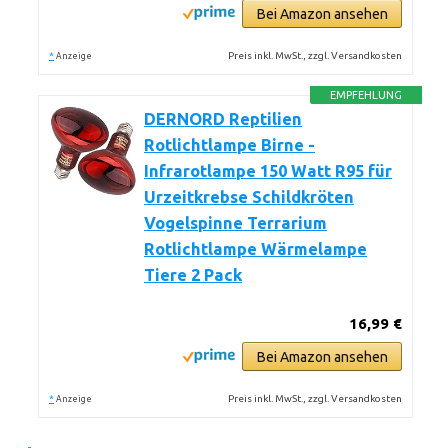
Bei Amazon ansehen
*
Preis inkl. MwSt., zzgl. Versandkosten
Anzeige
EMPFEHLUNG
DERNORD Reptilien
Rotlichtlampe Birne -
Infrarotlampe 150 Watt R95 für
Urzeitkrebse Schildkröten
Vogelspinne Terrarium
Rotlichtlampe Wärmelampe
Tiere 2 Pack
16,99 €
Bei Amazon ansehen
*
Preis inkl. MwSt., zzgl. Versandkosten
Anzeige