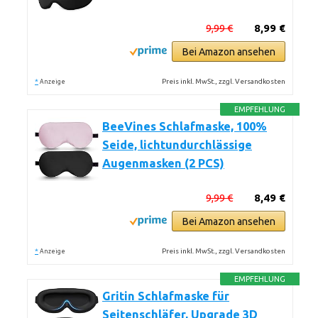
9,99 €
8,99 €
Bei Amazon ansehen
*
Preis inkl. MwSt., zzgl. Versandkosten
Anzeige
EMPFEHLUNG
BeeVines Schlafmaske, 100%
Seide, lichtundurchlässige
Augenmasken (2 PCS)
9,99 €
8,49 €
Bei Amazon ansehen
*
Preis inkl. MwSt., zzgl. Versandkosten
Anzeige
EMPFEHLUNG
Gritin Schlafmaske für
Seitenschläfer, Upgrade 3D