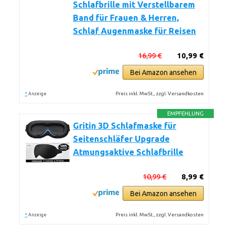
Schlafbrille mit Verstellbarem
Band für Frauen & Herren,
Schlaf Augenmaske für Reisen
16,99 €
10,99 €
Bei Amazon ansehen
*
Preis inkl. MwSt., zzgl. Versandkosten
Anzeige
EMPFEHLUNG
Gritin 3D Schlafmaske für
Seitenschläfer Upgrade
Atmungsaktive Schlafbrille
10,99 €
8,99 €
Bei Amazon ansehen
*
Preis inkl. MwSt., zzgl. Versandkosten
Anzeige