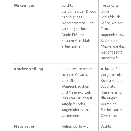
Wirkprinzip
Leichter,
Teste kurz
gleichmäßiger Druck
ohne
beruhigt das
Schlafdruck.
Nervensystem. Licht
Spüre, ob der
wird abgeschirmt.
Druck
Beide Effekte
angenehm ist.
können Einschlafen
Suche eine
erleichtern.
Maske, die das
Gesicht sanft
umschließt.
Druckverteilung
Idealerweise verteilt
Achte auf
sich das Gewicht
vorgeformte
über Stirn,
Konturen oder
Wangenknochen
separate
und Nasenwurzel.
Kammern für
Direkter Druck auf
die Augen.
Augäpfel oder
Vermeide
Augenlider ist zu
flache, harte
vermeiden.
Gewichte.
Materialien
Außenstoffe wie
Wähle