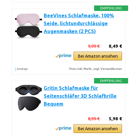
EMPFEHLUNG
BeeVines Schlafmaske, 100%
Seide, lichtundurchlässige
Augenmasken (2 PCS)
9,99 €
8,49 €
Bei Amazon ansehen
*
Preis inkl. MwSt., zzgl. Versandkosten
Anzeige
EMPFEHLUNG
Gritin Schlafmaske für
Seitenschläfer 3D Schlafbrille
Bequem
8,99 €
5,98 €
Bei Amazon ansehen