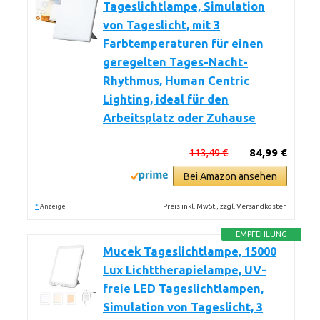
Tageslichtlampe, Simulation
von Tageslicht, mit 3
Farbtemperaturen für einen
geregelten Tages-Nacht-
Rhythmus, Human Centric
Lighting, ideal für den
Arbeitsplatz oder Zuhause
113,49 €
84,99 €
Bei Amazon ansehen
*
Preis inkl. MwSt., zzgl. Versandkosten
Anzeige
EMPFEHLUNG
Mucek Tageslichtlampe, 15000
Lux Lichttherapielampe, UV-
freie LED Tageslichtlampen,
Simulation von Tageslicht, 3