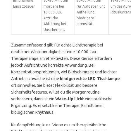
Empfohlene
20–30 Minuten
30–60 Minuten
15–30 Minut
Einsatzdauer
morgens bei
für Aufgaben und
um das Auf
10.000 Lux.
Aufhellung.
Ritualunter
Ärztliche
Niedrigere
Abklärung bei
Intensität.
Unsicherheit.
Zusammenfassend gilt: Für echte Lichttherapie bei
deutlicher Wintermüdigkeit ist eine 10.000-Lux-
Therapielampe am effektivsten. Diese Geräte erfordern
jedoch Aufsicht und korrekte Anwendung. Bei
Konzentrationsproblemen, viel Bildschirmzeit und leichter
Antriebsschwäche ist eine
kindgerechte LED-Tischlampe
oft sinnvoller. Sie bietet Flexibilität und bessere
Sicherheitsfeatures. Willst du die Morgenroutine
verbessern, dann ist ein
Wake-Up Licht
eine praktische
Ergänzung. Es ersetzt keine Therapie. Es hilft beim
biologischen Rhythmus.
Kaufempfehlung kurz: Wenn es um therapieähnliche