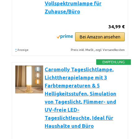
Vollspektrumlampe für
Zuhause/Büro
34,99 €
Bei Amazon ansehen
*
Preis inkl. MwSt., zzgl. Versandkosten
Anzeige
EMPFEHLUNG
Caromolly Tageslichtlampe,
Lichttherapielampe mit 3
Farbtemperaturen & 5
Helligkeitsstufen, Simulation
von Tageslicht, Flimmer- und
UV-freie LED-
Tageslichtleuchte, Ideal für
Haushalte und Büro