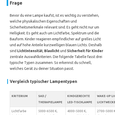
Frage
Bevor du eine Lampe kaufst, ist es wichtig zu verstehen,
welche physikalischen Eigenschaften und
Sicherheitsmerkmale relevant sind. Es geht nicht nur um
Helligkeit. Es geht auch um Lichtfarbe, Spektrum und die
Bauform. Kinder reagieren empfindlicher auf grelles Licht
und auf hohe Anteile kurzwelligen blauen Lichts. Deshalb
sind
Lichtintensität
,
Blaulicht
und
Sicherheit für Kinder
zentrale Auswahlkriterien. Die folgende Tabelle fasst drei
typische Typen zusammen. So erkennst du schnell,
welches Gerät zu deiner Situation passt.
Vergleich typischer Lampentypen
KRITERIUM
SAD /
KINDGERECHTE
WAKE-UP LI
THERAPIELAMPE
LED-TISCHLAMPE
LICHTWECK
Lichtfarbe
5000–6500 K,
4000–5000 K,
2700–5000 K