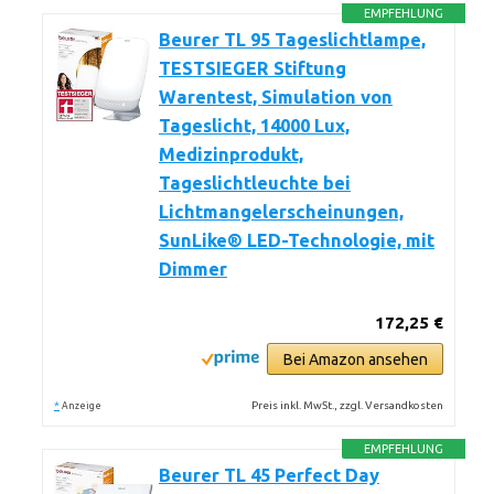
EMPFEHLUNG
Beurer TL 95 Tageslichtlampe,
TESTSIEGER Stiftung
Warentest, Simulation von
Tageslicht, 14000 Lux,
Medizinprodukt,
Tageslichtleuchte bei
Lichtmangelerscheinungen,
SunLike® LED-Technologie, mit
Dimmer
172,25 €
Bei Amazon ansehen
*
Preis inkl. MwSt., zzgl. Versandkosten
Anzeige
EMPFEHLUNG
Beurer TL 45 Perfect Day