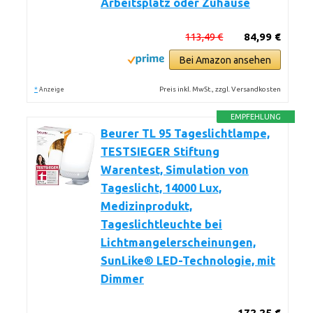
Arbeitsplatz oder Zuhause
113,49 €
84,99 €
Bei Amazon ansehen
*
Preis inkl. MwSt., zzgl. Versandkosten
Anzeige
EMPFEHLUNG
Beurer TL 95 Tageslichtlampe,
TESTSIEGER Stiftung
Warentest, Simulation von
Tageslicht, 14000 Lux,
Medizinprodukt,
Tageslichtleuchte bei
Lichtmangelerscheinungen,
SunLike® LED-Technologie, mit
Dimmer
172,25 €