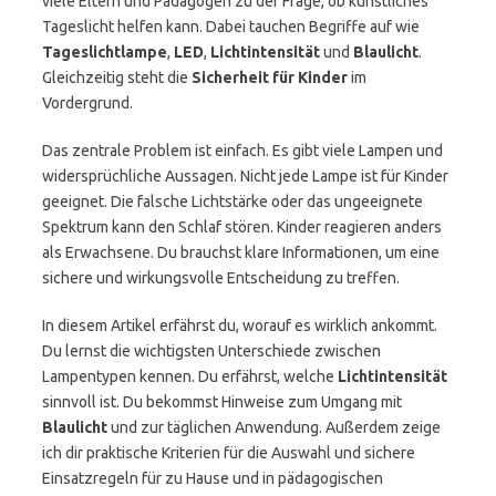
viele Eltern und Pädagogen zu der Frage, ob künstliches
Tageslicht helfen kann. Dabei tauchen Begriffe auf wie
Tageslichtlampe
,
LED
,
Lichtintensität
und
Blaulicht
.
Gleichzeitig steht die
Sicherheit für Kinder
im
Vordergrund.
Das zentrale Problem ist einfach. Es gibt viele Lampen und
widersprüchliche Aussagen. Nicht jede Lampe ist für Kinder
geeignet. Die falsche Lichtstärke oder das ungeeignete
Spektrum kann den Schlaf stören. Kinder reagieren anders
als Erwachsene. Du brauchst klare Informationen, um eine
sichere und wirkungsvolle Entscheidung zu treffen.
In diesem Artikel erfährst du, worauf es wirklich ankommt.
Du lernst die wichtigsten Unterschiede zwischen
Lampentypen kennen. Du erfährst, welche
Lichtintensität
sinnvoll ist. Du bekommst Hinweise zum Umgang mit
Blaulicht
und zur täglichen Anwendung. Außerdem zeige
ich dir praktische Kriterien für die Auswahl und sichere
Einsatzregeln für zu Hause und in pädagogischen