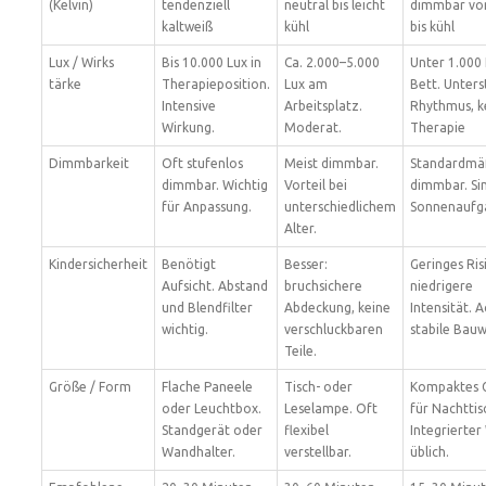
(Kelvin)
tendenziell
neutral bis leicht
dimmbar vo
kaltweiß
kühl
bis kühl
Lux / Wirks
Bis 10.000 Lux in
Ca. 2.000–5.000
Unter 1.000
tärke
Therapieposition.
Lux am
Bett. Unters
Intensive
Arbeitsplatz.
Rhythmus, k
Wirkung.
Moderat.
Therapie
Dimmbarkeit
Oft stufenlos
Meist dimmbar.
Standardmä
dimmbar. Wichtig
Vorteil bei
dimmbar. Si
für Anpassung.
unterschiedlichem
Sonnenaufg
Alter.
Kindersicherheit
Benötigt
Besser:
Geringes Ris
Aufsicht. Abstand
bruchsichere
niedrigere
und Blendfilter
Abdeckung, keine
Intensität. 
wichtig.
verschluckbaren
stabile Bauw
Teile.
Größe / Form
Flache Paneele
Tisch- oder
Kompaktes 
oder Leuchtbox.
Leselampe. Oft
für Nachttis
Standgerät oder
flexibel
Integrierte
Wandhalter.
verstellbar.
üblich.