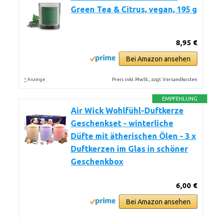
Green Tea & Citrus, vegan, 195 g
8,95 €
Bei Amazon ansehen
*
Preis inkl. MwSt., zzgl. Versandkosten
Anzeige
EMPFEHLUNG
Air Wick Wohlfühl-Duftkerze
Geschenkset - winterliche
Düfte mit ätherischen Ölen - 3 x
Duftkerzen im Glas in schöner
Geschenkbox
6,00 €
Bei Amazon ansehen