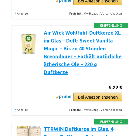
Bei Amazon ansehen
*
Preis inkl. MwSt., zzgl. Versandkosten
Anzeige
EMPFEHLUNG
Air Wick Wohlfühl-Duftkerze XL
im Glas – Duft: Sweet Vanilla
Magic – Bis zu 40 Stunden
Brenndauer – Enthält natürliche
ätherische Öle – 220 g
Duftkerze
6,99 €
Bei Amazon ansehen
*
Preis inkl. MwSt., zzgl. Versandkosten
Anzeige
EMPFEHLUNG
TTRWIN Duftkerze im Glas, 4