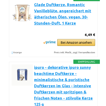
Glade Duftkerze, Romantic
Vanilleblüte, angereichert mit
ätherischen Ölen, vegan, 30-
Stunden-Duft, 1 Kerze
6,49 €
Bei Amazon ansehen
*
Preis inkl. MwSt., zzgl. Versandkosten
Anzeige
EMPFEHLUNG
ipuro - dekorative ipuro sunny
beachtime Duftkerze -
minimalistische & puristische
Duftkerzen im Glas - intensive
Duftkerzen mit spritzigen &
frischen Noten - stilvolle Kerze
125 g