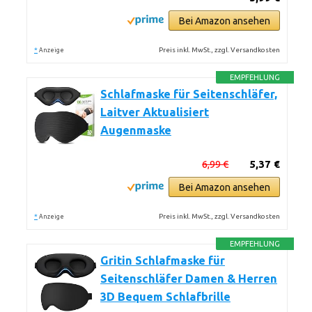
Bei Amazon ansehen
*
Preis inkl. MwSt., zzgl. Versandkosten
Anzeige
EMPFEHLUNG
Schlafmaske für Seitenschläfer,
Laitver Aktualisiert
Augenmaske
6,99 €
5,37 €
Bei Amazon ansehen
*
Preis inkl. MwSt., zzgl. Versandkosten
Anzeige
EMPFEHLUNG
Gritin Schlafmaske für
Seitenschläfer Damen & Herren
3D Bequem Schlafbrille