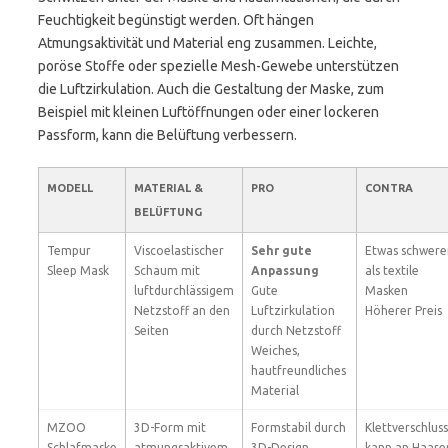
Feuchtigkeit begünstigt werden. Oft hängen
Atmungsaktivität und Material eng zusammen. Leichte,
poröse Stoffe oder spezielle Mesh-Gewebe unterstützen
die Luftzirkulation. Auch die Gestaltung der Maske, zum
Beispiel mit kleinen Luftöffnungen oder einer lockeren
Passform, kann die Belüftung verbessern.
MODELL
MATERIAL &
PRO
CONTRA
BELÜFTUNG
Tempur
Viscoelastischer
Sehr gute
Etwas schwere
Sleep Mask
Schaum mit
Anpassung
als textile
luftdurchlässigem
Gute
Masken
Netzstoff an den
Luftzirkulation
Höherer Preis
Seiten
durch Netzstoff
Weiches,
hautfreundliches
Material
MZOO
3D-Form mit
Formstabil durch
Klettverschluss
Schlafmaske
atmungsaktivem
3D-Design
kann an Haare