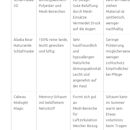
3D
Polyester und
Gute Belüftung
ziehen
Mesh-Bereichen
durch Mesh-
Material ist
Einsätze
synthetisch,
Vermeidet Druck
weniger
auf die Augen
nachhaltig
Alaska Bear
100% reine Seide,
Sehr
Geringe
Naturseide
leicht gewoben
hautfreundlich
Polsterung,
Schlafmaske
und luftig
und
möglicherweis
hypoallergen
weniger
Natürliche
Lichtschutz
Atmungsaktivität
Empfindlicher
Leicht und
bei Pflege
angenehm auf
der Haut
Cabeau
Memory-Schaum
Formt sich gut
Schaum kann
Midnight
mit belüftetem
an
im Sommer
Magic
Netzstoff
Mesh-Bereiche
warm sein
für
Etwas
Luftzirkulation
voluminös
Weicher Bezug
beim Tragen