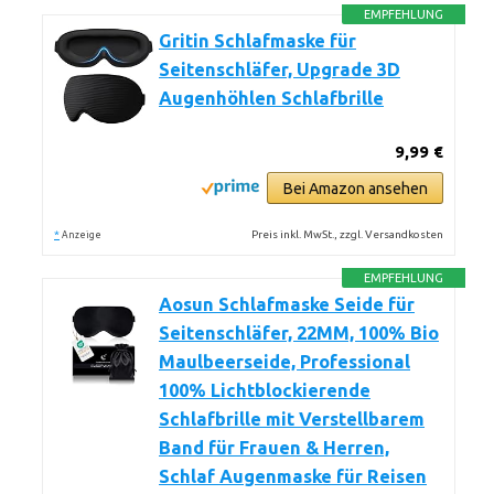
EMPFEHLUNG
Gritin Schlafmaske für
Seitenschläfer, Upgrade 3D
Augenhöhlen Schlafbrille
9,99 €
Bei Amazon ansehen
*
Preis inkl. MwSt., zzgl. Versandkosten
Anzeige
EMPFEHLUNG
Aosun Schlafmaske Seide für
Seitenschläfer, 22MM, 100% Bio
Maulbeerseide, Professional
100% Lichtblockierende
Schlafbrille mit Verstellbarem
Band für Frauen & Herren,
Schlaf Augenmaske für Reisen