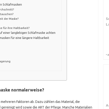
von Schlafmasken
rchschnitt?
stauschen?
S
eit der Maske?
?
L
e für ihre Haltbarkeit?
uf einer langlebigen Schlafmaske achten
asken für eine längere Haltbarkeit
*
A
Lagerung
fmaske normalerweise?
 mehreren Faktoren ab. Dazu zählen das Material, die
A
 gereinigt wird sowie die ART der Pflege. Manche Materialien