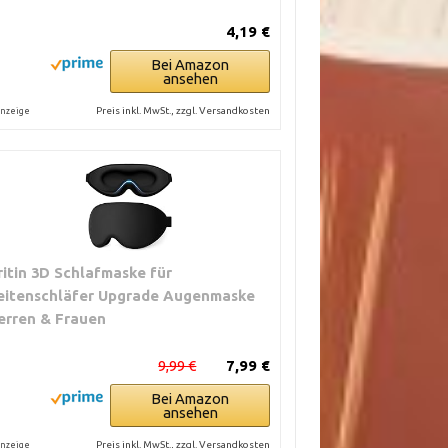
4,19 €
Bei Amazon
ansehen
Preis inkl. MwSt., zzgl. Versandkosten
nzeige
ritin 3D Schlafmaske für
eitenschläfer Upgrade Augenmaske
erren & Frauen
9,99 €
7,99 €
Bei Amazon
ansehen
Preis inkl. MwSt., zzgl. Versandkosten
nzeige