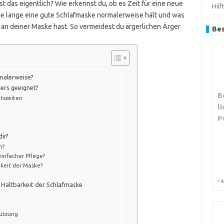
t das eigentlich? Wie erkennst du, ob es Zeit für eine neue
Hilf
wie lange eine gute Schlafmaske normalerweise hält und was
 an deiner Maske hast. So vermeidest du ärgerlichen Ärger
Bes
rmalerweise?
ers geeignet?
B
tszeiten
l
P
ir?
n?
einfacher Pflege?
gkeit der Maske?
*
A
 Haltbarkeit der Schlafmaske
Nutzung