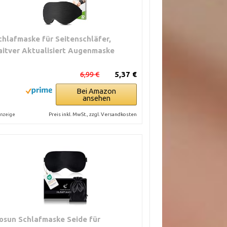
chlafmaske für Seitenschläfer,
aitver Aktualisiert Augenmaske
6,99 €
5,37 €
Bei Amazon
ansehen
Preis inkl. MwSt., zzgl. Versandkosten
nzeige
osun Schlafmaske Seide für