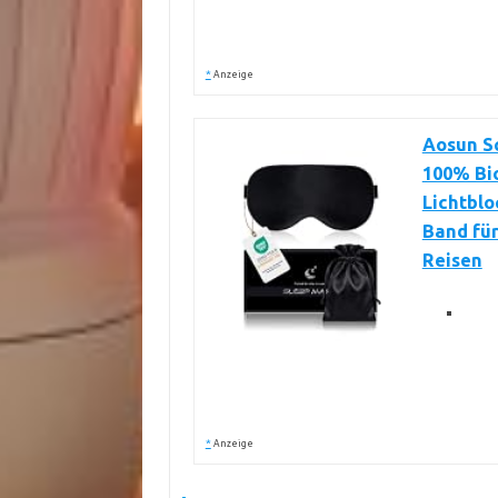
*
Anzeige
Aosun Sc
100% Bi
Lichtblo
Band für
Reisen
*
Anzeige