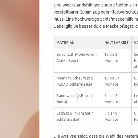
sind widerstandsfähiger, andere fühlen sic
verstellbarer Gummizug oder Klettverschlü
muss. Eine hochwertige Schlafmaske hält i
Dabei gilt: Je besser du die Maske pflegst, d
MATERIAL
HALTBARKEIT
V
Seide (z.B. Modelle von
12 bis 24
Se
Alaska Bear)
Monate
Ha
at
Memory-Schaum (z.B.
18 bis 24
Gu
MZOO Schlafmaske)
Monate
K
Baumwolle (z.B. von
6 bis 12
Le
Nidra)
Monate
at
Satin (z.B. Nidra Satin
9 bis 18
Gl
Schlafmaske)
Monate
H
Die Analyse zeigt, dass die Wahl des Materi