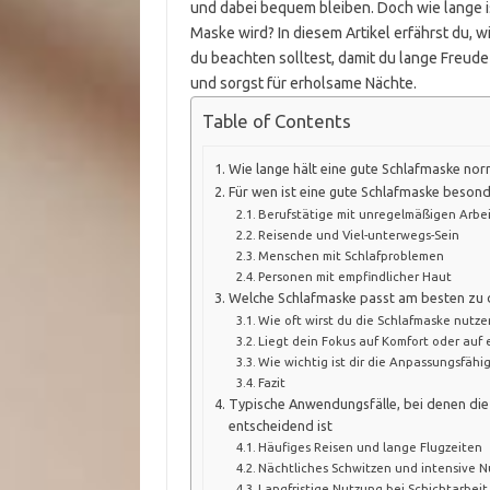
und dabei bequem bleiben. Doch wie lange is
Maske wird? In diesem Artikel erfährst du, 
du beachten solltest, damit du lange Freude
und sorgst für erholsame Nächte.
Table of Contents
Wie lange hält eine gute Schlafmaske no
Für wen ist eine gute Schlafmaske besond
Berufstätige mit unregelmäßigen Arbei
Reisende und Viel-unterwegs-Sein
Menschen mit Schlafproblemen
Personen mit empfindlicher Haut
Welche Schlafmaske passt am besten zu d
Wie oft wirst du die Schlafmaske nutze
Liegt dein Fokus auf Komfort oder auf 
Wie wichtig ist dir die Anpassungsfähi
Fazit
Typische Anwendungsfälle, bei denen die
entscheidend ist
Häufiges Reisen und lange Flugzeiten
Nächtliches Schwitzen und intensive 
Langfristige Nutzung bei Schichtarbeit