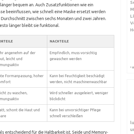
S
h länger bequem an. Auch Zusatzfunktionen wie ein
M
sse beeinflussen, wie schnell eine Maske ersetzt werden
L
m Durchschnitt zwischen sechs Monaten und zwei Jahren.
V
esto länger bleibt sie funktional.
H
ORTEILE
NACHTEILE
hr angenehm auf der
Empfindlich, muss vorsichtig
ut, leicht und
gewaschen werden
mungsaktiv
*
A
te Formanpassung, hoher
Kann bei Feuchtigkeit beschädigt
omfort
werden, nicht maschinenwaschbar
icht zu waschen,
Wird schneller ausgeleiert, weniger
mungsaktiv
blickdicht
att, schont die Haut und
Kann bei unvorsichtiger Pflege
aare
schnell verschleißen
l
u
als entscheidend für die Haltbarkeit ist. Seide und Memory-