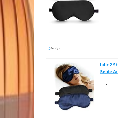
*
Anzeige
lulir 2 
Seide A