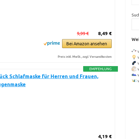
Suc
9,99 €
8,49 €
Wei
Bei Amazon ansehen
Preis inkl. MwSt., zzgl. Versandkosten
EMPFEHLUNG
Stück Schlafmaske für Herren und Frauen,
ugenmaske
4,19 €