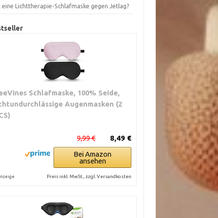
t eine Lichttherapie-Schlafmaske gegen Jetlag?
tseller
eeVines Schlafmaske, 100% Seide,
ichtundurchlässige Augenmasken (2
CS)
9,99 €
8,49 €
Bei Amazon
ansehen
Preis inkl. MwSt., zzgl. Versandkosten
nzeige