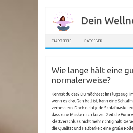
Zum
Inhalt
Dein Welln
springen
STARTSEITE
RATGEBER
Wie lange hält eine g
normalerweise?
Kennst du das? Du möchtest im Flugzeug, im
wenn es draußen hell ist, kann eine Schlaf
verbessern. Doch nicht jede Schlafmaske erf
dass eine Maske nach kurzer Zeit die Form v
Klettverschluss nicht mehr richtig hält. Gera
die Qualität und Haltbarkeit eine große Roll