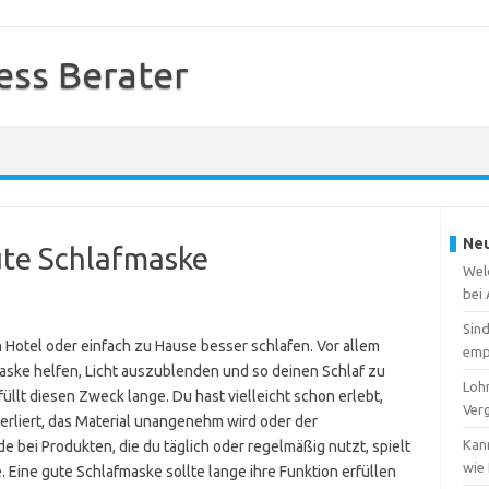
ess Berater
Neu
ute Schlafmaske
Wel
bei
Sin
 Hotel oder einfach zu Hause besser schlafen. Vor allem
emp
maske helfen, Licht auszublenden und so deinen Schlaf zu
Lohn
üllt diesen Zweck lange. Du hast vielleicht schon erlebt,
Ver
erliert, das Material unangenehm wird oder der
Kan
de bei Produkten, die du täglich oder regelmäßig nutzt, spielt
wie
e. Eine gute Schlafmaske sollte lange ihre Funktion erfüllen