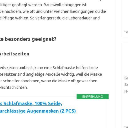
ältiger gepflegt werden. Baumwolle hingegen ist
h. Je nachdem, wie oft und unter welchen Bedingungen du die
e Pflege wählen. So verlängerst du die Lebensdauer und
*
A
ske besonders geeignet?
Arbeitszeiten
itszeiten umfasst, kann eine Schlafmaske helfen, trotz
e Nutzer sind langlebige Modelle wichtig, weil die Maske
G
hier schneller abnehmen, wenn die Maske oft gewaschen
S
Nachtschichten.
H
EMPFEHLUNG
s Schlafmaske, 100% Seide,
durchlässige Augenmasken (2 PCS)
*
A