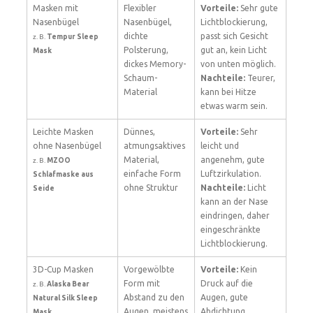
Masken mit
Flexibler
Vorteile:
Sehr gute
Nasenbügel
Nasenbügel,
Lichtblockierung,
dichte
passt sich Gesicht
z. B.
Tempur Sleep
Polsterung,
gut an, kein Licht
Mask
dickes Memory-
von unten möglich.
Schaum-
Nachteile:
Teurer,
Material
kann bei Hitze
etwas warm sein.
Leichte Masken
Dünnes,
Vorteile:
Sehr
ohne Nasenbügel
atmungsaktives
leicht und
Material,
angenehm, gute
z. B.
MZOO
einfache Form
Luftzirkulation.
Schlafmaske aus
ohne Struktur
Nachteile:
Licht
Seide
kann an der Nase
eindringen, daher
eingeschränkte
Lichtblockierung.
3D-Cup Masken
Vorgewölbte
Vorteile:
Kein
Form mit
Druck auf die
z. B.
Alaska Bear
Abstand zu den
Augen, gute
Natural Silk Sleep
Augen, meistens
Abdichtung,
Mask