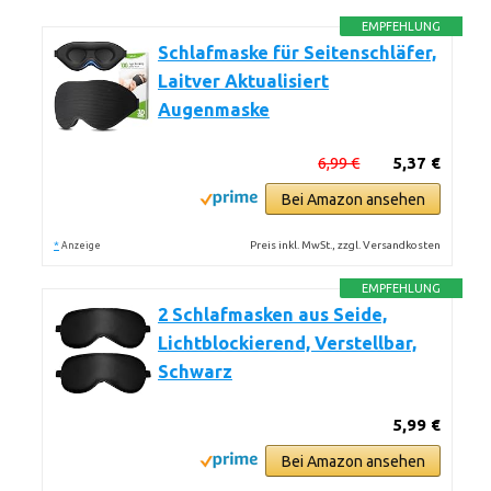
EMPFEHLUNG
Schlafmaske für Seitenschläfer,
Laitver Aktualisiert
Augenmaske
6,99 €
5,37 €
Bei Amazon ansehen
*
Preis inkl. MwSt., zzgl. Versandkosten
Anzeige
EMPFEHLUNG
2 Schlafmasken aus Seide,
Lichtblockierend, Verstellbar,
Schwarz
5,99 €
Bei Amazon ansehen