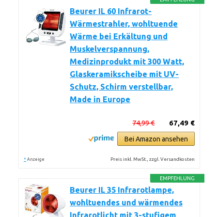
Beurer IL 60 Infrarot-
Wärmestrahler, wohltuende
Wärme bei Erkältung und
Muskelverspannung,
Medizinprodukt mit 300 Watt,
Glaskeramikscheibe mit UV-
Schutz, Schirm verstellbar,
Made in Europe
74,99 €
67,49 €
Bei Amazon ansehen
*
Preis inkl. MwSt., zzgl. Versandkosten
Anzeige
EMPFEHLUNG
Beurer IL 35 Infrarotlampe,
wohltuendes und wärmendes
Infrarotlicht mit 3-stufigem