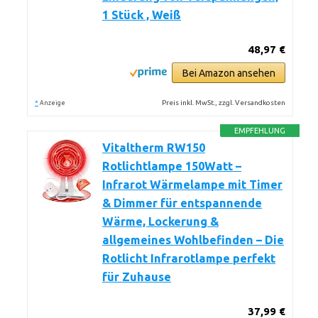
1 Stück , Weiß
48,97 €
Bei Amazon ansehen
*
Preis inkl. MwSt., zzgl. Versandkosten
Anzeige
EMPFEHLUNG
Vitaltherm RW150
Rotlichtlampe 150Watt –
Infrarot Wärmelampe mit Timer
& Dimmer für entspannende
Wärme, Lockerung &
allgemeines Wohlbefinden – Die
Rotlicht Infrarotlampe perfekt
für Zuhause
37,99 €