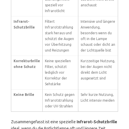
speziell vor
anschaust
Infrarotlicht
Infrarot-
Filtert
Intensive und längere
Schutzbrille
Infrarotstrahlung
Anwendung,
stark heraus und
besonders wenn du
schützt die Augen
oft in die Lampe
vor Überhitzung
schaust oder dicht an
und Reizungen
der Lichtquelle bist
Korrekturbrille
Keine speziellen
Kurzzeitige Nutzung,
ohne Schutz
Filter, schützt
bei der Augen nicht
lediglich vor
direkt dem Licht
Korrektur der
ausgesetzt sind
Sehstärke
Keine Brille
Kein Schutz gegen
Sehr kurze Nutzung,
Infrarotstrahlung
Licht intensiv meiden
oder UV-Strahlen
Zusammengefasst ist eine spezielle
Infrarot-Schutzbrille
ideal, wenn du die Rotlichtlampe oft und längere Zeit